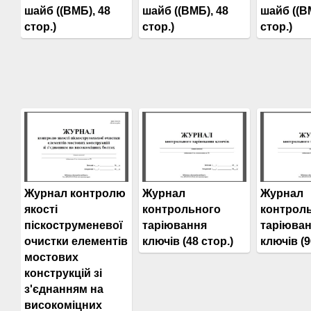
шайб ((ВМБ), 48
шайб ((ВМБ), 48
шайб ((В
стор.)
стор.)
стор.)
Журнал
Журнал
Журнал контролю
контрольного
контрол
якості
таріювання
таріюва
піскоструменевої
ключів (48 стор.)
ключів (9
очистки елементів
мостових
конструкцій зі
з'єднанням на
високоміцних