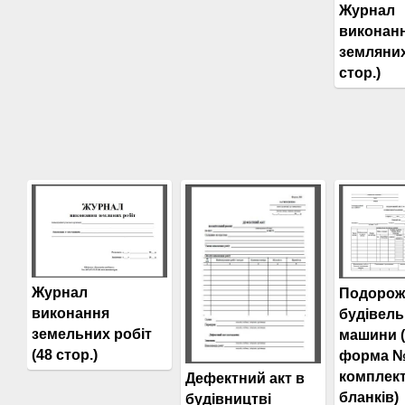
Журнал
виконан
земляних
стор.)
Журнал
Подорож
виконання
будівель
земельних робіт
машини 
(48 стор.)
форма №
комплект
Дефектний акт в
бланків)
будівництві