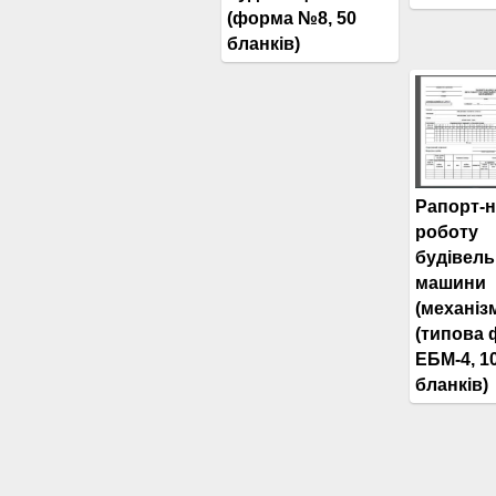
(форма №8, 50
бланків)
Рапорт-н
роботу
будівель
машини
(механіз
(типова
ЕБМ-4, 1
бланків)