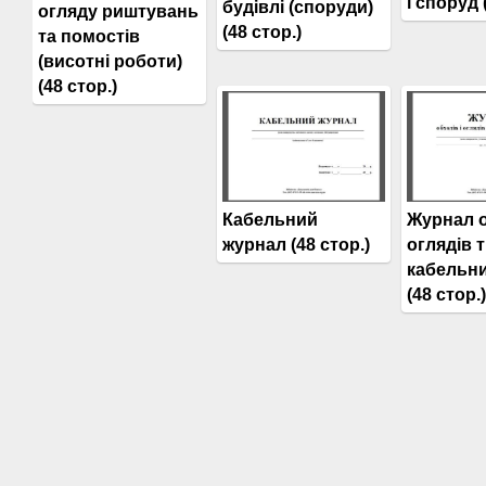
і споруд 
будівлі (споруди)
огляду риштувань
(48 стор.)
та помостів
(висотні роботи)
(48 стор.)
Кабельний
Журнал о
журнал (48 стор.)
оглядів 
кабельни
(48 стор.)