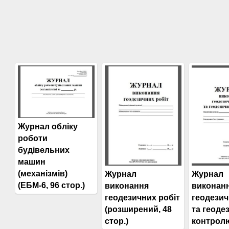
Журнал обліку
роботи
будівельних
машин
(механізмів)
Журнал
Журнал
(ЕБМ-6, 96 стор.)
виконан
виконання
геодезич
геодезичних робіт
та геоде
(розширений, 48
контрол
стор.)