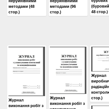
бурових 
неруйнівними
неруйнівними
(буровий
методами (48
методами (96
48 стор.)
стор.)
стор.)
Журнал
виробни
радіацій
контролю
стор.)
Журнал
Журнал
виконання робіт з
виконання робіт з