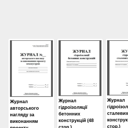
Журнал
Журнал
Журнал
гідроізол
гідроізоляції
авторського
сталеви
бетонних
нагляду за
конструк
конструкцій (48
виконанням
стор.)
стор.)
проекту