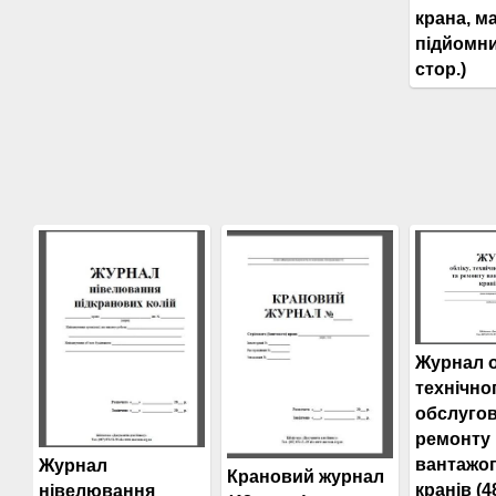
крана, м
підйомни
стор.)
Журнал о
технічно
обслугов
ремонту
вантажо
Журнал
Крановий журнал
кранів (4
нівелювання