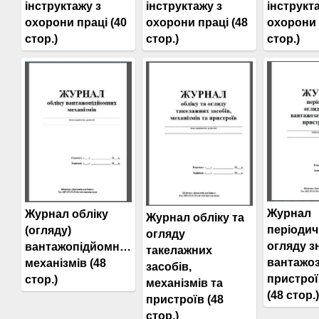
інструктажу з
інструктажу з
інструкт
охорони праці (40
охорони праці (48
охорони 
стор.)
стор.)
стор.)
Журнал
Журнал обліку
Журнал обліку та
періодич
(огляду)
огляду
огляду з
вантажопідйомних
такелажних
вантажо
механізмів (48
засобів,
пристрої
стор.)
механізмів та
(48 стор.)
пристроїв (48
стор.)