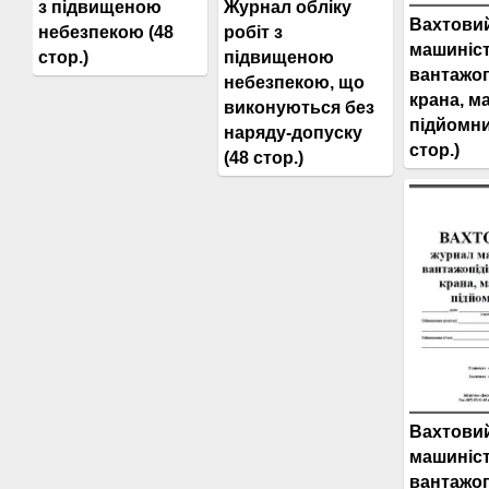
Журнал обліку
з підвищеною
Вахтови
робіт з
небезпекою (48
машиніс
підвищеною
стор.)
вантажо
небезпекою, що
крана, м
виконуються без
підйомни
наряду-допуску
стор.)
(48 стор.)
Вахтови
машиніс
вантажо