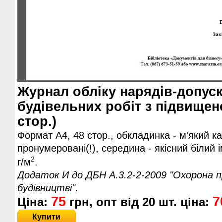
Журнал обліку нарядів-допуск
будівельних робіт з підвище
стор.)
Формат А4, 48 стор., обкладинка - м'який ка
пронумеровані(!), середина - якісний білий 
2
г/м
.
Додаток И до ДБН А.3.2-2-2009 "Охорона пр
будівництві".
75
7
Ціна:
грн, опт від
20
шт. ціна:
Купити