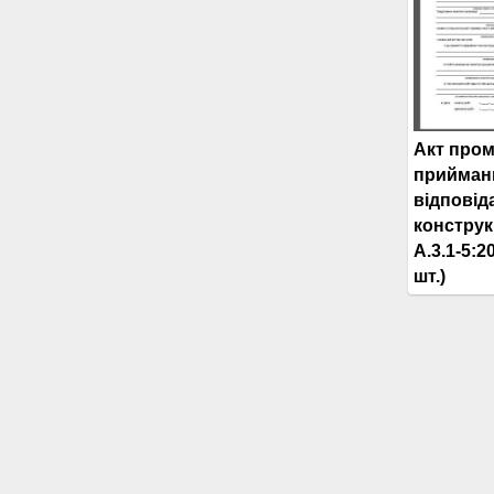
Акт пром
прийман
відповід
конструк
А.3.1-5:2
шт.)