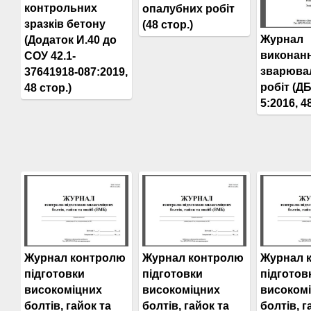
контрольних
опалубних робіт
зразків бетону
(48 стор.)
Журнал
(Додаток И.40 до
виконан
СОУ 42.1-
зварюва
37641918-087:2019,
робіт (ДБ
48 стор.)
5:2016, 4
Журнал контролю
Журнал контролю
Журнал 
підготовки
підготовки
підготов
високоміцних
високоміцних
високом
болтів, гайок та
болтів, гайок та
болтів, г