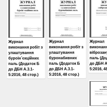
Журнал
Журнал
Журнал
виконання робіт з
виконанн
виконання робіт з
улаштування
віброза
улаштування
буронабивних
паль (До
буроін`єкційних
паль (Додаток Б
до ДБН А
паль (Додаток Б
до ДБН А.3.1-
5:2016, 4
до ДБН А.3.1-
5:2016, 48 стор.)
5:2016, 48 стор.)