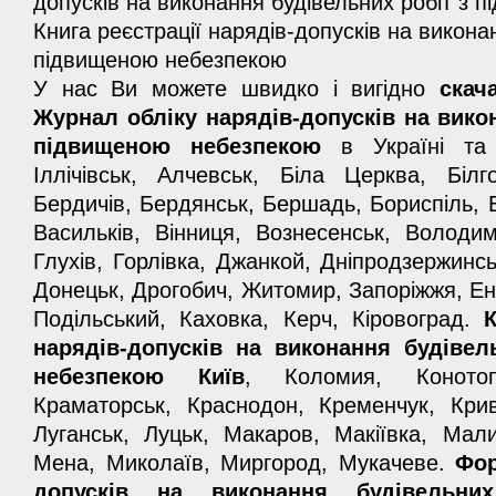
У нас Ви можете швидко і вигідно
скач
Журнал обліку нарядів-допусків на вико
підвищеною небезпекою
в Україні та К
Іллічівськ, Алчевськ, Біла Церква, Білг
Бердичів, Бердянськ, Бершадь, Бориспіль, 
Васильків, Вінниця, Вознесенськ, Володи
Глухів, Горлівка, Джанкой, Дніпродзержинсь
Донецьк, Дрогобич, Житомир, Запоріжжя, Ен
Подільський, Каховка, Керч, Кіровоград.
нарядів-допусків на виконання будіве
небезпекою Київ
, Коломия, Конотоп
Краматорськ, Краснодон, Кременчук, Крив
Луганськ, Луцьк, Макаров, Макіївка, Мал
Мена, Миколаїв, Миргород, Мукачеве.
Фор
допусків на виконання будівельн