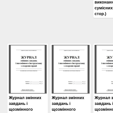
виконан
сумісних 
стор.)
Журнал змінних
Журнал змінних
Журнал 
завдань і
завдань і
завдань 
щозмінного
щозмінного
щозмінн