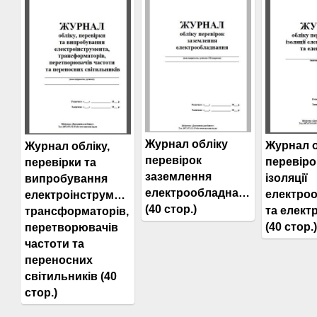
Журнал обліку
Журнал о
Журнал обліку,
перевірок
перевіро
перевірки та
заземлення
ізоляції
випробування
електрообладнання
електро
електроінструменту,
(40 стор.)
та елект
трансформаторів,
(40 стор.)
перетворювачів
частоти та
переносних
світильників (40
стор.)