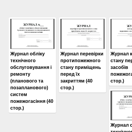
Журнал обліку
Журнал перевірки
Журнал 
технічного
протипожежного
стану п
обслуговування і
стану приміщень
засобів
ремонту
перед їх
пожежога
(планового та
закриттям (40
стор.)
позапланового)
стор.)
систем
пожежогасіння (40
стор.)
Журнал о
технічно