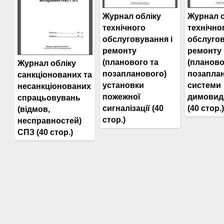
Журнал обліку
Журнал о
технічного
технічно
обслуговування і
обслугов
ремонту
ремонту
(планового та
(планово
Журнал обліку
позапланового)
позапла
санкціонованих та
установки
системи
несанкціонованих
пожежної
димовид
спрацьовувань
сигналізації (40
(40 стор.)
(відмов,
стор.)
несправностей)
СПЗ (40 стор.)