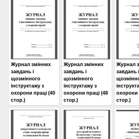
Журнал змінних
Журнал змінних
Журнал 
завдань і
завдань і
завдань 
щозмінного
щозмінного
щозмінн
інструктажу з
інструктажу з
інструкт
охорони праці (40
охорони праці (48
охорони 
стор.)
стор.)
стор.)