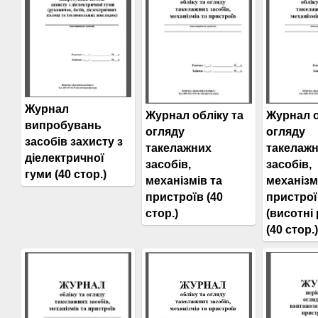
Журнал
Журнал обліку та
Журнал о
випробувань
огляду
огляду
засобів захисту з
такелажних
такелаж
діелектричної
засобів,
засобів,
гуми (40 стор.)
механізмів та
механізм
пристроїв (40
пристрої
стор.)
(висотні
(40 стор.)