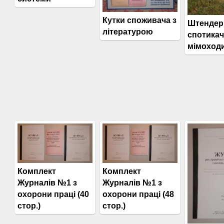
Кутки споживача з
Штендер
літературою
спотикачі
мімоход
Комплект
Комплект
Журналів №1 з
Журналів №1 з
охорони праці (40
охорони праці (48
стор.)
стор.)