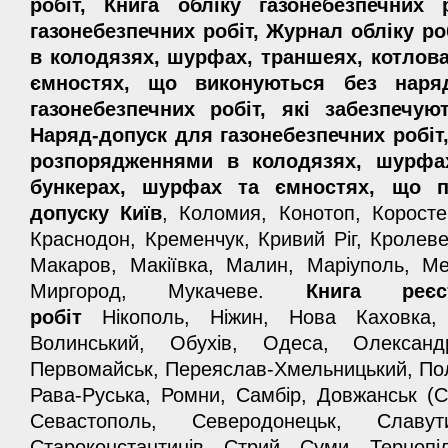
робіт, Книга обліку газонебезпечних 
газонебезпечних робіт, Журнал обліку р
в колодязях, шурфах, траншеях, котлова
ємностях, що виконуються без наряду
газонебезпечних робіт, які забезпечую
Наряд-допуск для газонебезпечних робіт
розпорядженнями в колодязях, шурфах
бункерах, шурфах та ємностях, що п
допуску Київ
, Коломия, Конотоп, Коросте
Краснодон, Кременчук, Кривий Ріг, Кролеве
Макаров, Макіївка, Малин, Маріуполь, Ме
Миргород, Мукачеве.
Книга реєст
робіт
Нікополь, Ніжин, Нова Каховка, 
Волинський, Обухів, Одеса, Олександр
Первомайськ, Переяслав-Хмельницький, Полт
Рава-Руська, Ромни, Самбір, Довжанськ (
Севастополь, Северодонецьк, Славут
Староконстантинів, Стрий, Суми, Тернопі