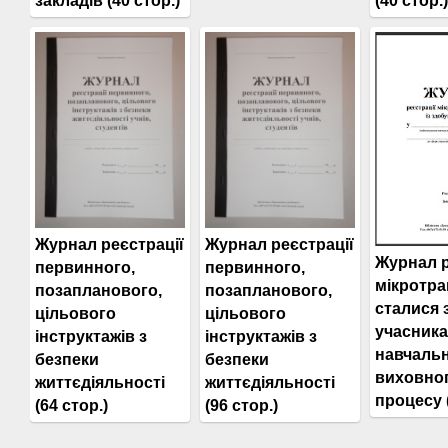
закладів (40 стор.)
(40 стор.)
Журнал реєстрації
Журнал реєстрації
Журнал р
первинного,
первинного,
мікротра
позапланового,
позапланового,
сталися 
цільового
цільового
учасник
інструктажів з
інструктажів з
навчальн
безпеки
безпеки
виховно
життєдіяльності
життєдіяльності
процесу (
(64 стор.)
(96 стор.)