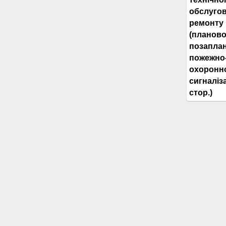
обслугов
ремонту
(планово
позапла
пожежно
охоронн
сигналіза
стор.)