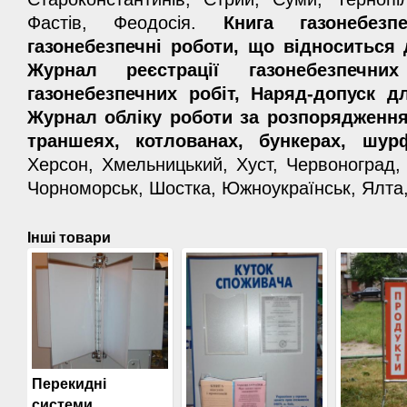
Фастів, Феодосія.
Книга газонебез
газонебезпечні роботи, що відноситься 
Журнал реєстрації газонебезпечни
газонебезпечних робіт, Наряд-допуск дл
Журнал обліку роботи за розпорядженн
траншеях, котлованах, бункерах, шу
Херсон, Хмельницький, Хуст, Червоноград, Ч
Чорноморськ, Шостка, Южноукраїнськ, Ялта,
Інші товари
Перекидні
системи