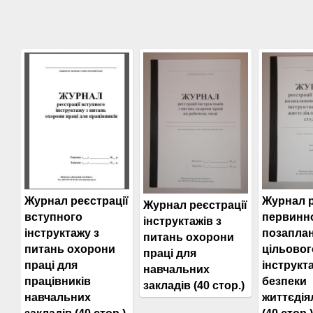
Журнал реєстрації
Журнал р
Журнал реєстрації
вступного
первинно
інструктажів з
інструктажу з
позаплан
питань охорони
питань охорони
цільовог
праці для
праці для
інструкта
навчальних
працівників
безпеки
закладів (40 стор.)
навчальних
життєдія