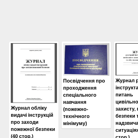
Журнал р
Посвідчення про
інструкта
проходження
питань
спеціального
цивільно
навчання
Журнал обліку
захисту,
(пожежно-
видачі інструкцій
безпеки т
технічного
про заходи
надзвич
мінімуму)
пожежної безпеки
ситуаціях
(40 стор.)
стор.)