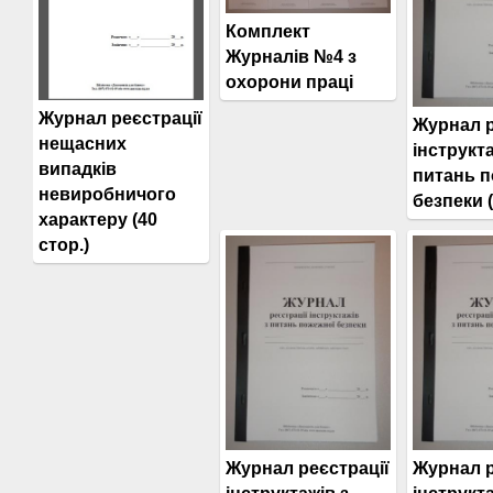
Комплект
Журналів №4 з
охорони праці
Журнал реєстрації
Журнал р
нещасних
інструкта
випадків
питань 
невиробничого
безпеки (
характеру (40
стор.)
Журнал реєстрації
Журнал р