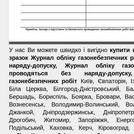
У нас Ви можете швидко і вигідно
купити 
зразок Журнал обліку газонебезпечних р
наряду-допуску, Журнал обліку газ
проводяться без наряду-допуску
газонебезпечних робіт
Київ, Євпаторія, Із
Біла Церква, Білгород-Дністровський, Ба
Бершадь, Бориспіль, Боярка, Бровари, Васи
Вознесенськ, Володимир-Волинський, Вол
Джанкой, Дніпродзержинськ, Дніпропет
Дрогобич, Житомир, Запоріжжя, Енерг
Подільський, Каховка, Керч, Кіровоград