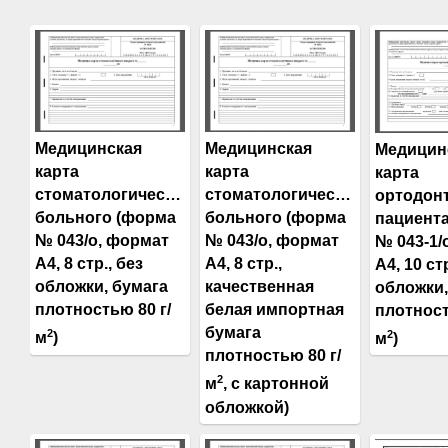
Медицинская
Медицинская
Медицин
карта
карта
карта
стоматологического
стоматологического
ортодон
больного (форма
больного (форма
пациент
№ 043/о, формат
№ 043/о, формат
№ 043-1/
А4, 8 стр., без
А4, 8 стр.,
А4, 10 ст
обложки, бумага
качественная
обложки,
плотностью 80 г/
белая импортная
плотност
бумага
2
2
м
)
м
)
плотностью 80 г/
2
м
, с картонной
обложкой)