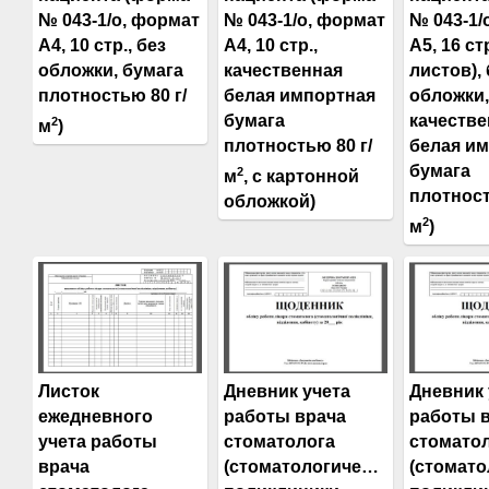
№ 043-1/о, формат
№ 043-1/о, формат
№ 043-1/
А4, 10 стр., без
А4, 10 стр.,
А5, 16 стр
обложки, бумага
качественная
листов), 
плотностью 80 г/
белая импортная
обложки,
бумага
качестве
2
м
)
плотностью 80 г/
белая и
бумага
2
м
, с картонной
плотност
обложкой)
2
м
)
Листок
Дневник учета
Дневник 
ежедневного
работы врача
работы 
учета работы
стоматолога
стомато
врача
(стоматологической
(стомато