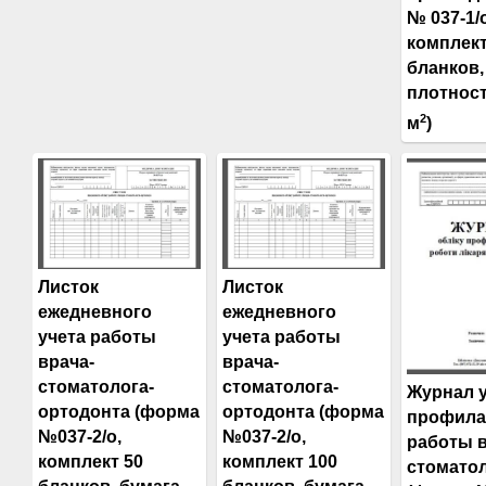
№ 037-1/о
комплект
бланков,
плотност
2
м
)
Листок
Листок
ежедневного
ежедневного
учета работы
учета работы
врача-
врача-
стоматолога-
стоматолога-
Журнал 
ортодонта (форма
ортодонта (форма
профила
№037-2/о,
№037-2/о,
работы в
комплект 50
комплект 100
стомато