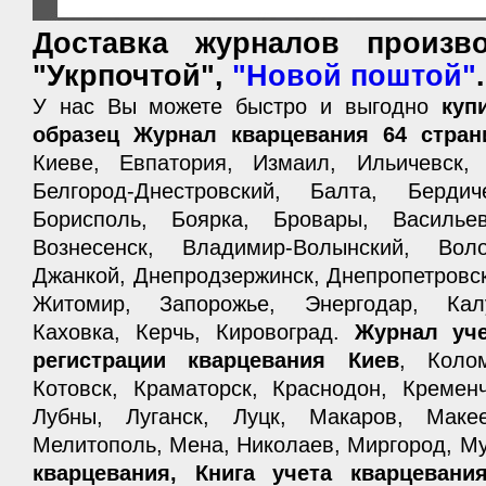
Доставка журналов произво
"Укрпочтой",
"Новой поштой"
.
У нас Вы можете быстро и выгодно
куп
образец Журнал кварцевания 64 стран
Киеве, Евпатория, Измаил, Ильичевск,
Белгород-Днестровский, Балта, Берди
Борисполь, Боярка, Бровары, Васильев
Вознесенск, Владимир-Волынский, Воло
Джанкой, Днепродзержинск, Днепропетровск
Житомир, Запорожье, Энергодар, Калу
Каховка, Керчь, Кировоград.
Журнал уче
регистрации кварцевания Киев
, Колом
Котовск, Краматорск, Краснодон, Кременч
Лубны, Луганск, Луцк, Макаров, Маке
Мелитополь, Мена, Николаев, Миргород, М
кварцевания, Книга учета кварцевани