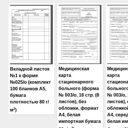
Медицинская
Медицин
Вкладной листок
карта
карта
№1 к форме
стационарного
стацион
№025/о (комплект
больного (форма
больног
100 бланков А5,
№ 003/о, 16 стр. (8
№ 003/о, 
бумага
листов), без
листов), 
плотностью 80 г/
обложки, формат
обложко
2
м
)
А4, белая
А4, сере
импортная бумага
белая и
2