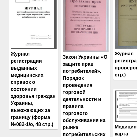
Журнал
Журнал
Закон Украины «О
регистр
регистрации
защите прав
проверок
выданных
потребителей»,
стр.)
медицинских
Порядок
справок о
проведения
состоянии
торговой
здоровья граждан
деятельности и
Украины,
правила
выезжающих за
торгового
границу (форма
обслуживания на
№082-1/о, 48 стр.)
Медицин
рынке
карта
потребительских