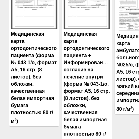
Медицинская
Медицинская
Медицин
карта
карта
карта
ортодонтического
ортодонтического
амбулат
пациента (форма
пациента +
больног
№ 043-1/о, формат
Информированное
N025/о, 
А5, 16 стр. (8
согласие на
А5, 16 стр
листов), без
лечение внутри
листов),
обложки,
(форма № 043-1/о,
мягкий к
качественная
формат А5, 16 стр.
середина
белая импортная
(8 листов), без
импортн
бумага
обложки,
2
80 г/м
)
плотностью 80 г/
качественная
белая импортная
2
м
)
бумага
плотностью 80 г/