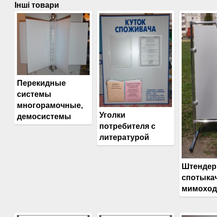
Інші товари
Перекидные
системы
многорамочные,
Уголки
демосистемы
потребителя с
литературой
Штендер
спотыкач
мимохо