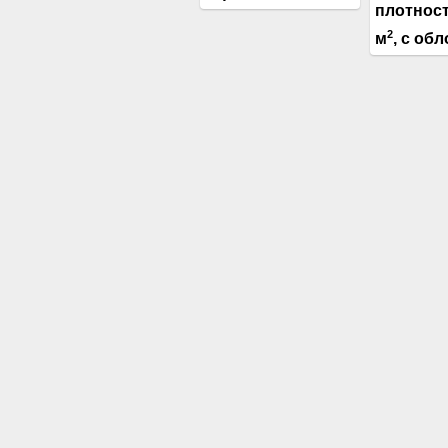
плотност
2
м
, с об