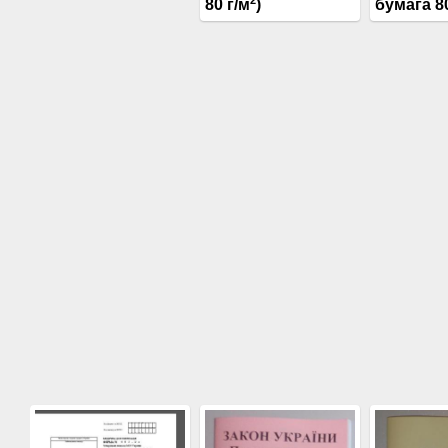
80 г/м
)
бумага 80