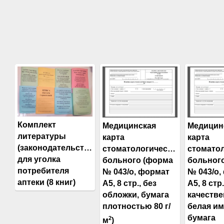
Комплект
Медицинская
Медицин
литературы
карта
карта
(законодательства)
стоматологического
стомато
для уголка
больного (форма
больног
потребителя
№ 043/о, формат
№ 043/о,
аптеки (8 книг)
А5, 8 стр., без
А5, 8 стр.
обложки, бумага
качестве
плотностью 80 г/
белая и
бумага
2
м
)