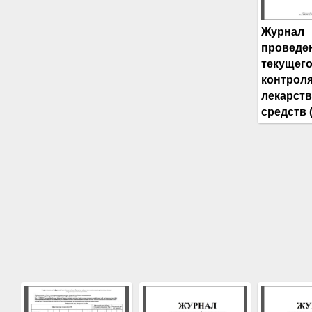
Журнал
проведе
текущег
контрол
лекарст
средств (