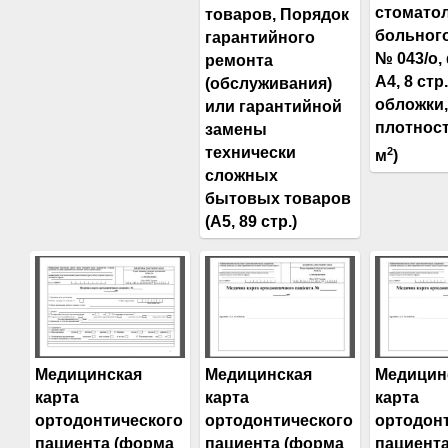
стомато
товаров, Порядок
больног
гарантийного
№ 043/о,
ремонта
А4, 8 стр.
(обслуживания)
обложки,
или гарантийной
плотност
замены
технически
2
м
)
сложных
бытовых товаров
(А5, 89 стр.)
Медицинская
Медицинская
Медицин
карта
карта
карта
ортодонтического
ортодонтического
ортодон
пациента (форма
пациента (форма
пациент