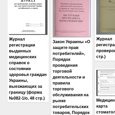
Журнал
Журнал
Закон Украины «О
регистр
регистрации
защите прав
проверок
выданных
потребителей»,
стр.)
медицинских
Порядок
справок о
проведения
состоянии
торговой
здоровья граждан
деятельности и
Украины,
правила
выезжающих за
торгового
границу (форма
обслуживания на
№082-1/о, 48 стр.)
Медицин
рынке
карта
потребительских
стомато
товаров, Порядок