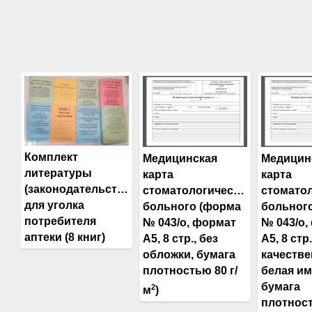
Комплект
Медицинская
Медицин
литературы
карта
карта
(законодательства)
стоматологического
стомато
для уголка
больного (форма
больног
потребителя
№ 043/о, формат
№ 043/о,
аптеки (8 книг)
А5, 8 стр., без
А5, 8 стр.
обложки, бумага
качестве
плотностью 80 г/
белая и
бумага
2
м
)
плотност