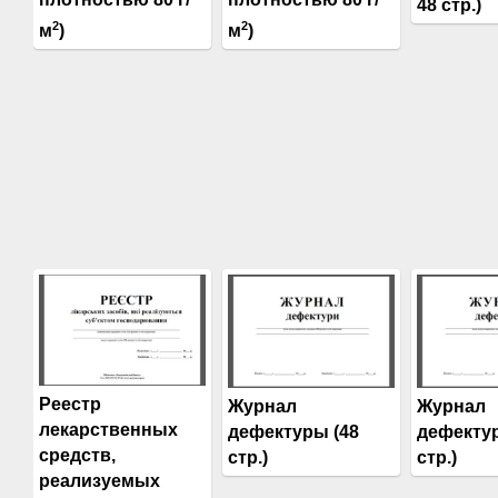
48 стр.)
2
2
м
)
м
)
Реестр
Журнал
Журнал
лекарственных
дефектуры (48
дефектур
средств,
стр.)
стр.)
реализуемых