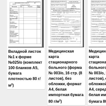
Медицинская
Медицин
Вкладной листок
карта
карта
№1 к форме
стационарного
стацион
№025/о (комплект
больного (форма
больног
100 бланков А5,
№ 003/о, 16 стр. (8
№ 003/о, 
бумага
листов), без
листов), 
плотностью 80 г/
обложки, формат
обложко
2
м
)
А4, белая
А4, сере
импортная бумага
белая и
2
80 г/м
)
бумага 80