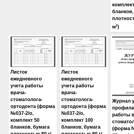
комплект
бланков,
плотност
2
м
)
Листок
Листок
ежедневного
ежедневного
учета работы
учета работы
врача-
врача-
стоматолога-
стоматолога-
Журнал 
ортодонта (форма
ортодонта (форма
профила
№037-2/о,
№037-2/о,
работы в
комплект 50
комплект 100
стомато
бланков, бумага
бланков, бумага
(форма №
плотностью 80 г/
плотностью 80 г/