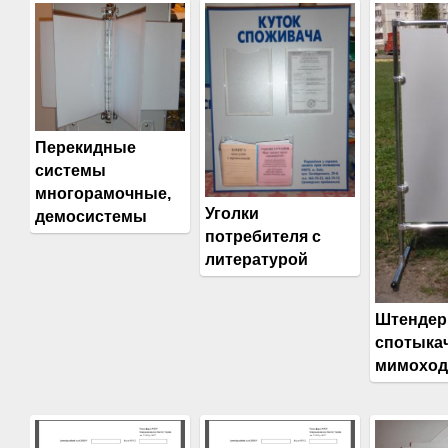
Перекидные
системы
многорамочные,
Уголки
демосистемы
потребителя с
литературой
Штендер
спотыкач
мимохо