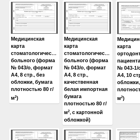
Медицинская
Медицинская
Медицин
карта
карта
карта
стоматологического
стоматологического
ортодон
больного (форма
больного (форма
пациент
№ 043/о, формат
№ 043/о, формат
№ 043-1/
А4, 8 стр., без
А4, 8 стр.,
А4, 10 ст
обложки, бумага
качественная
обложки,
плотностью 80 г/
белая импортная
плотност
бумага
2
2
м
)
м
)
плотностью 80 г/
2
м
, с картонной
обложкой)