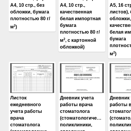
А4, 10 стр., без
А4, 10 стр.,
А5, 16 стр
обложки, бумага
качественная
листов), 
плотностью 80 г/
белая импортная
обложки,
бумага
качестве
2
м
)
плотностью 80 г/
белая и
бумага
2
м
, с картонной
плотност
обложкой)
2
м
)
Листок
Дневник учета
Дневник 
ежедневного
работы врача
работы 
учета работы
стоматолога
стомато
врача
(стоматологической
(стомато
стоматолога
поликлиники,
поликли