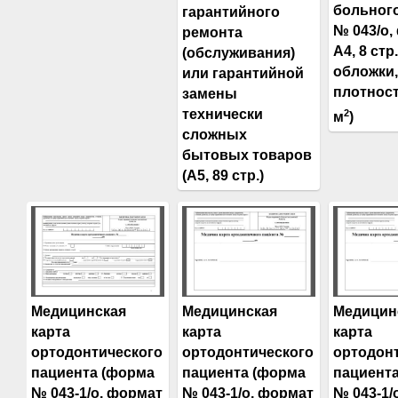
больног
гарантийного
№ 043/о,
ремонта
А4, 8 стр.
(обслуживания)
обложки,
или гарантийной
плотност
замены
технически
2
м
)
сложных
бытовых товаров
(А5, 89 стр.)
Медицинская
Медицинская
Медицин
карта
карта
карта
ортодонтического
ортодонтического
ортодон
пациента (форма
пациента (форма
пациент
№ 043-1/о, формат
№ 043-1/о, формат
№ 043-1/