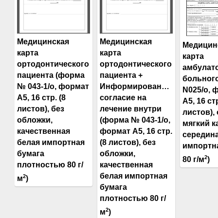
Медицинская
Медицинская
Медицин
карта
карта
карта
ортодонтического
ортодонтического
амбулат
пациента (форма
пациента +
больног
№ 043-1/о, формат
Информированное
N025/о, 
А5, 16 стр. (8
согласие на
А5, 16 стр
листов), без
лечение внутри
листов),
обложки,
(форма № 043-1/о,
мягкий к
качественная
формат А5, 16 стр.
середина
белая импортная
(8 листов), без
импортн
бумага
обложки,
2
80 г/м
)
плотностью 80 г/
качественная
белая импортная
2
м
)
бумага
плотностью 80 г/
2
м
)