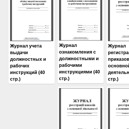
Журнал
Журнал
Журнал учета
ознакомления с
регистр
выдачи
должностными и
приказов
должностных и
рабочими
основно
рабочих
инструкциями (40
деятельн
инструкций (40
стр.)
стр.)
стр.)