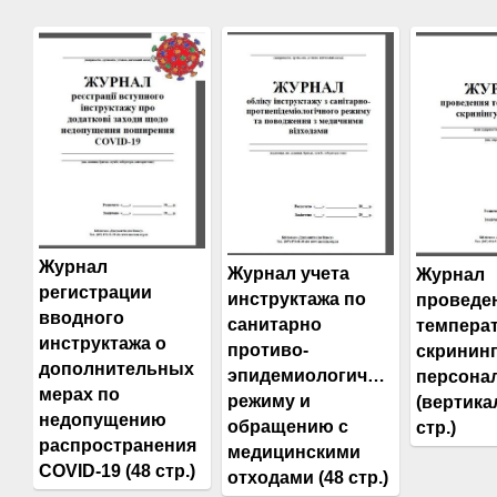
Журнал
Журнал учета
Журнал
регистрации
инструктажа по
проведе
вводного
санитарно
темпера
инструктажа о
противо-
скринин
дополнительных
эпидемиологическому
персона
мерах по
режиму и
(вертика
недопущению
обращению с
стр.)
распространения
медицинскими
COVID-19 (48 стр.)
отходами (48 стр.)