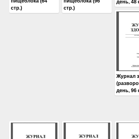
пищеблока (64
пищеблока (96
день, 48 
стр.)
стр.)
Журнал 
(разворо
день, 96 