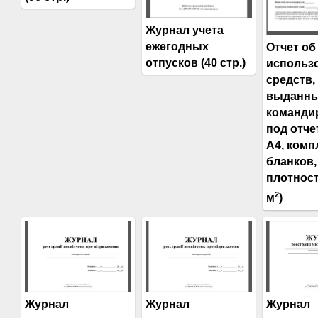
Журнал учета
ежегодных
Отчет об
отпусков (40 стр.)
использ
средств,
выданны
команди
под отче
А4, комп
бланков,
плотност
2
м
)
Журнал
Журнал
Журнал