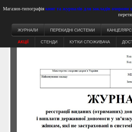
Магазин-типографія
книг та журналів для закладів охорони 
перетя
ЖУРНАЛИ
ПЕРЕКИДНІ СИСТЕМИ
КАНЦЕЛЯРС
АКЦІЇ
СТЕНДИ
КУТКИ СПОЖИВАЧА
ДОС