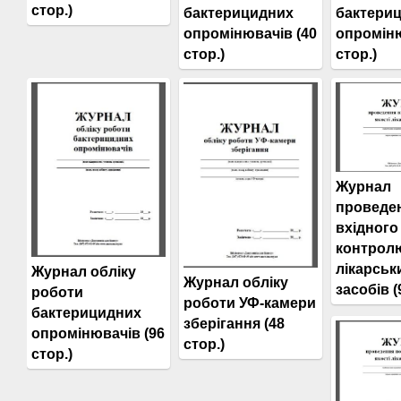
стор.)
бактерицидних
бактери
опромінювачів (40
опроміню
стор.)
стор.)
Журнал
проведе
вхідного
контролю
лікарськ
Журнал обліку
Журнал обліку
засобів (
роботи
роботи УФ-камери
бактерицидних
зберігання (48
опромінювачів (96
стор.)
стор.)