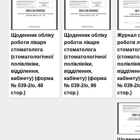
Журнал о
Щоденник обліку
Щоденник обліку
роботи л
роботи лікаря
роботи лікаря
стомато
стоматолога
стоматолога
(стомато
(стоматологічної
(стоматологічної
полікліні
поліклініки,
поліклініки,
відділен
відділення,
відділення,
кабінету
кабінету) (форма
кабінету) (форма
№ 039-2/о
№ 039-2/о, 48
№ 039-2/о, 96
стор.)
стор.)
стор.)
Щоденни