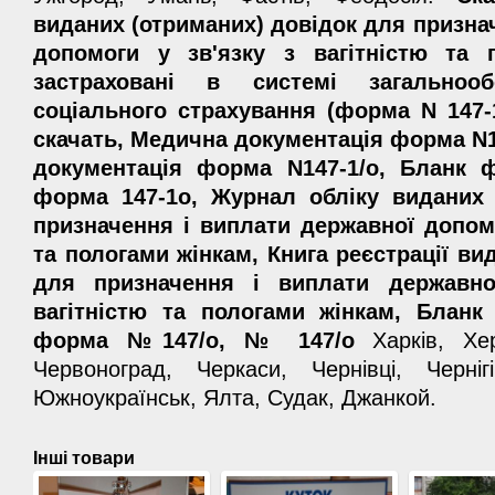
виданих (отриманих) довідок для призна
допомоги у зв'язку з вагітністю та 
застраховані в системі загальнооб
соціального страхування (форма N 147-1
скачать, Медична документація форма N1
документація форма N147-1/о, Бланк 
форма 147-1о, Журнал обліку виданих 
призначення і виплати державної допомо
та пологами жінкам, Книга реєстрації ви
для призначення і виплати державно
вагітністю та пологами жінкам, Бланк
форма №147/о, № 147/о
Харків, Хер
Червоноград, Черкаси, Чернівці, Черніг
Южноукраїнськ, Ялта, Судак, Джанкой.
Інші товари