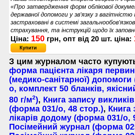
«Про затвердження форм облікової докуме
державної допомоги у зв'язку з вагітністю 
застраховані в системі загальнообов'язко
страхування, та інструкцій щодо їх заповн
150
Ціна:
грн, опт від
20
шт. ціна:
Купити
З цим журналом часто купую
форма пацієнта лікаря первин
(медико-санітарної) допомоги
о, комплект 50 бланків, якісн
2
80 г/м
)
,
Книга запису викликів
(форма 031/о, 48 стор.)
,
Книга 
лікарів додому (форма 031/о, 9
Посімейний журнал (форма 025