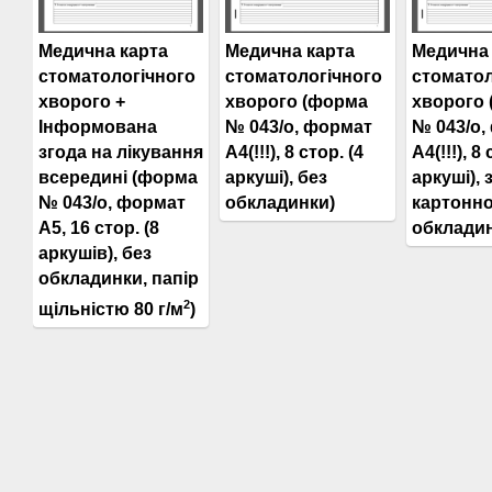
Медична карта
Медична карта
Медична 
стоматологічного
стоматологічного
стоматол
хворого +
хворого (форма
хворого
Інформована
№ 043/о, формат
№ 043/о,
згода на лікування
А4(!!!), 8 стор. (4
А4(!!!), 8 
всередині (форма
аркуші), без
аркуші), 
№ 043/о, формат
обкладинки)
картонн
А5, 16 стор. (8
обклади
аркушів), без
обкладинки, папір
2
щільністю 80 г/м
)