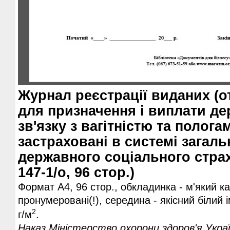
Журнал реєстрації виданих (о
для призначення і виплати де
зв'язку з вагітністю та полога
застраховані в системі загал
державного соціального стра
147-1/о, 96 стор.)
Формат А4, 96 стор., обкладинка - м'який ка
пронумеровані(!), середина - якісний білий 
2
г/м
.
Наказ Міністерство охорони здоров'я Украї