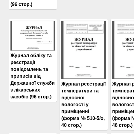
(96 стор.)
Журнал обліку та
реєстрації
повідомлень та
приписів від
Державної служби
Журнал реєстрації
Журнал р
з лікарських
температури та
температ
засобів (96 стор.)
відносної
відносно
вологості у
вологост
приміщенні
приміще
(форма № 510-5/о,
(форма №
40 стор.)
48 стор.)