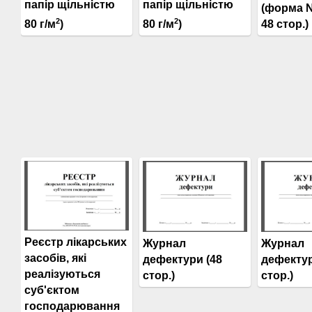
папір щільністю
папір щільністю
(форма №
2
2
48 стор.)
80 г/м
)
80 г/м
)
Реєстр лікарських
Журнал
Журнал
засобів, які
дефектури (48
дефектур
реалізуються
стор.)
стор.)
суб'єктом
господарювання