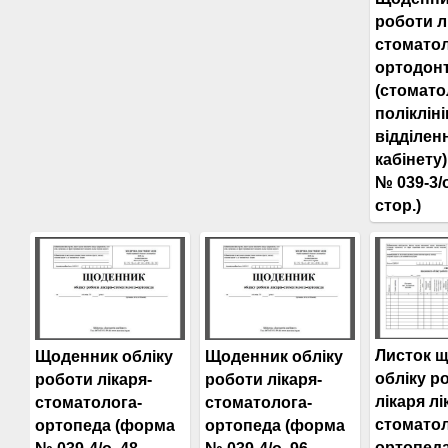
роботи л
стоматол
ортодон
(стомато
полікліні
відділен
кабінету
№ 039-3/о
стор.)
Листок 
Щоденник обліку
Щоденник обліку
обліку р
роботи лікаря-
роботи лікаря-
лікаря лі
стоматолога-
стоматолога-
стоматол
ортопеда (форма
ортопеда (форма
ортопед