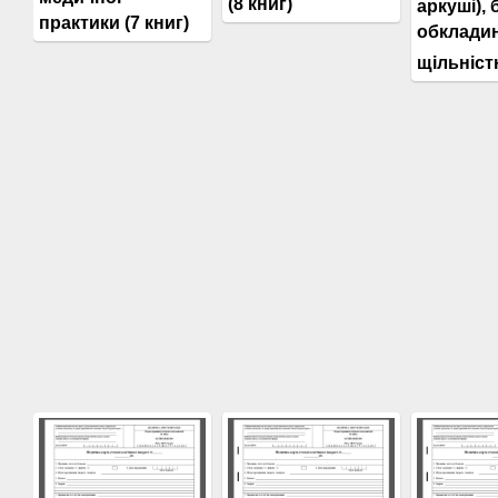
(8 книг)
аркуші), 
практики (7 книг)
обкладин
щільніст