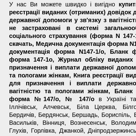
У нас Ви можете швидко і вигідно
купи
реєстрації виданих (отриманих) довідок 
державної допомоги у зв'язку з вагітніс
не застраховані в системі загальноо
соціального страхування (форма N 147-1
скачать, Медична документація форма N1
документація форма N147-1/о, Бланк 
форма 147-1о, Журнал обліку виданих 
призначення і виплати державної допомо
та пологами жінкам, Книга реєстрації ви
для призначення і виплати державно
вагітністю та пологами жінкам, Бланк
форма №147/о, № 147/о
в Україні та 
Іллічівськ, Алчевськ, Біла Церква, Білг
Бердичів, Бердянськ, Бершадь, Бориспіль, 
Васильків, Вінниця, Вознесенськ, Володи
Глухів, Горлівка, Джанкой, Дніпродзержинсь