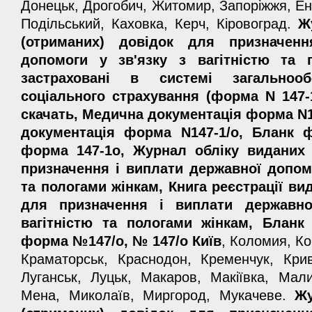
Донецьк, Дрогобич, Житомир, Запоріжжя, Ен
Подільський, Каховка, Керч, Кіровоград.
Ж
(отриманих) довідок для призначен
допомоги у зв'язку з вагітністю та 
застраховані в системі загальнооб
соціального страхування (форма N 147-1
скачать, Медична документація форма N1
документація форма N147-1/о, Бланк 
форма 147-1о, Журнал обліку виданих 
призначення і виплати державної допомо
та пологами жінкам, Книга реєстрації ви
для призначення і виплати державно
вагітністю та пологами жінкам, Бланк
форма №147/о, № 147/о Київ
, Коломия, Ко
Краматорськ, Краснодон, Кременчук, Крив
Луганськ, Луцьк, Макаров, Макіївка, Мал
Мена, Миколаїв, Миргород, Мукачеве.
Жу