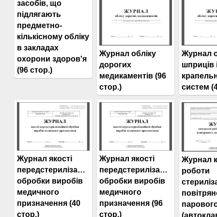
засобів, що
підлягають
предметно-
кількісному обліку
в закладах
Журнал обліку
Журнал о
охорони здоров'я
дорогих
шприців 
(96 стор.)
медикаментів (96
крапель
стор.)
систем (4
Журнал якості
Журнал якості
Журнал 
передстерилізаційної
передстерилізаційної
роботи
обробки виробів
обробки виробів
стериліз
медичного
медичного
повітрян
призначення (40
призначення (96
паровог
стор.)
стор.)
(автокла