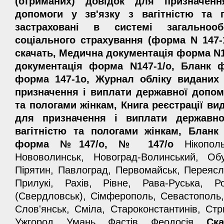
(отриманих) довідок для призначен
допомоги у зв'язку з вагітністю та 
застраховані в системі загальнооб
соціального страхування (форма N 147-1
скачать, Медична документація форма N1
документація форма N147-1/о, Бланк 
форма 147-1о, Журнал обліку виданих 
призначення і виплати державної допомо
та пологами жінкам, Книга реєстрації ви
для призначення і виплати державно
вагітністю та пологами жінкам, Бланк
форма №147/о, № 147/о
Нікополь
Нововолинськ, Новоград-Волинський, Обу
Пірятин, Павлоград, Первомайськ, Переяс
Прилукі, Рахів, Рівне, Рава-Руська, 
(Свердловськ), Сімферополь, Севастополь
Слов'янськ, Сміла, Староконстантинів, Стр
Ужгород, Умань, Фастів, Феодосія.
Ск