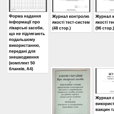
Форма надання
Журнал контролю
Журнал 
інформації про
якості тест-систем
якості т
лікарські засоби,
(48 стор.)
(96 стор.)
що не підлягають
подальшому
використанню,
передані для
знешкодження
(комплект 50
бланків, А4)
Журнал о
викорис
вакцин т