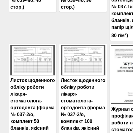
№ 039-4/о, 48
№ 039-4/о, 96
№ 037-1/о
стор.)
стор.)
комплект
бланків, 
папір щі
2
80 г/м
)
Листок щоденного
Листок щоденного
обліку роботи
обліку роботи
лікаря-
лікаря-
стоматолога-
стоматолога-
ортодонта (форма
ортодонта (форма
Журнал о
№ 037-2/о,
№ 037-2/о,
профілак
комплект 50
комплект 100
роботи л
бланків, якісний
бланків, якісний
стомато