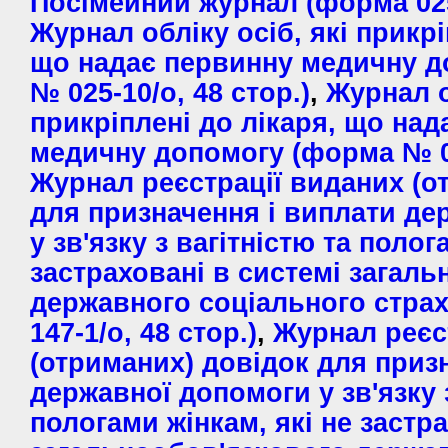
Посімейний журнал (форма 025
Журнал обліку осіб, які прикрі
що надає первинну медичну 
№ 025-10/о, 48 стор.)
,
Журнал о
прикріплені до лікаря, що на
медичну допомогу (форма № 02
Журнал реєстрації виданих (о
для призначення і виплати де
у зв'язку з вагітністю та полог
застраховані в системі загал
державного соціального стра
147-1/о, 48 стор.)
,
Журнал реєс
(отриманих) довідок для приз
державної допомоги у зв'язку з
пологами жінкам, які не застр