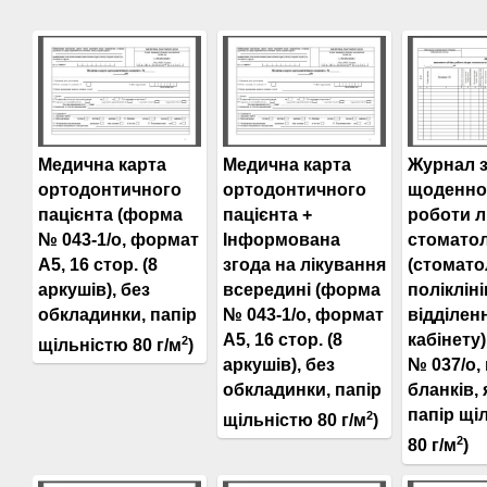
Медична карта
Медична карта
Журнал з
ортодонтичного
ортодонтичного
щоденног
пацієнта (форма
пацієнта +
роботи л
№ 043-1/о, формат
Інформована
стомато
А5, 16 стор. (8
згода на лікування
(стомато
аркушів), без
всередині (форма
полікліні
обкладинки, папір
№ 043-1/о, формат
відділен
А5, 16 стор. (8
кабінету
2
щільністю 80 г/м
)
аркушів), без
№ 037/о, 
обкладинки, папір
бланків, 
папір щі
2
щільністю 80 г/м
)
2
80 г/м
)