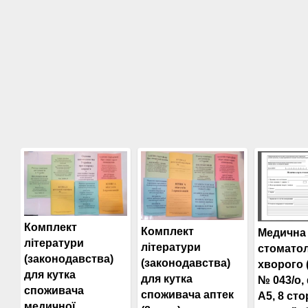
Комплект
Комплект
Медична 
літератури
літератури
стоматол
(законодавства)
(законодавства)
хворого
для кутка
для кутка
№ 043/о,
споживача
споживача аптек
А5, 8 стор
медичної