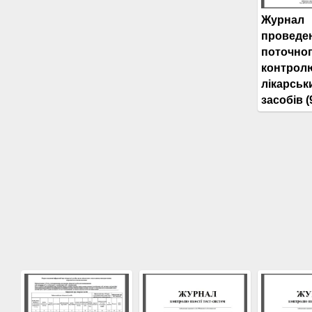
Журнал
проведе
поточно
контрол
лікарськ
засобів (