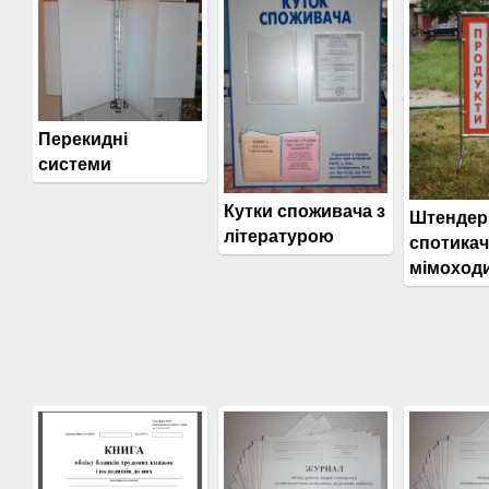
Перекидні
системи
Кутки споживача з
Штендер
літературою
спотикачі
мімоход