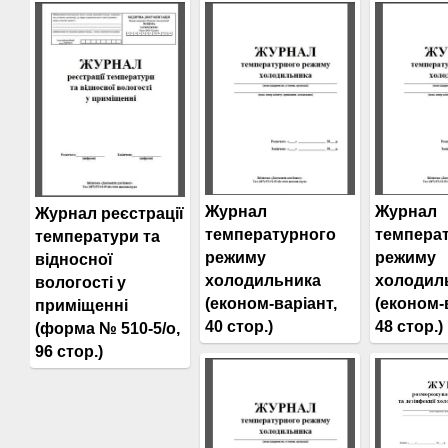
Журнал
Журнал
Журнал реєстрації
температурного
темпера
температури та
режиму
режиму
відносної
холодильника
холодил
вологості у
(економ-варіант,
(економ-
приміщенні
40 стор.)
48 стор.)
(форма № 510-5/о,
96 стор.)